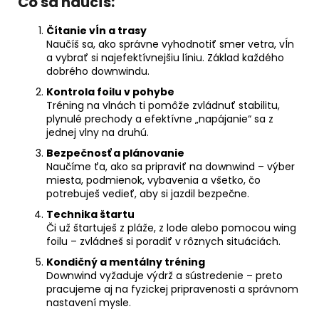
Čo sa naučíš:
Čítanie vĺn a trasy
Naučíš sa, ako správne vyhodnotiť smer vetra, vĺn
a vybrať si najefektívnejšiu líniu. Základ každého
dobrého downwindu.
Kontrola foilu v pohybe
Tréning na vlnách ti pomôže zvládnuť stabilitu,
plynulé prechody a efektívne „napájanie“ sa z
jednej vlny na druhú.
Bezpečnosť a plánovanie
Naučíme ťa, ako sa pripraviť na downwind – výber
miesta, podmienok, vybavenia a všetko, čo
potrebuješ vedieť, aby si jazdil bezpečne.
Technika štartu
Či už štartuješ z pláže, z lode alebo pomocou wing
foilu – zvládneš si poradiť v rôznych situáciách.
Kondičný a mentálny tréning
Downwind vyžaduje výdrž a sústredenie – preto
pracujeme aj na fyzickej pripravenosti a správnom
nastavení mysle.