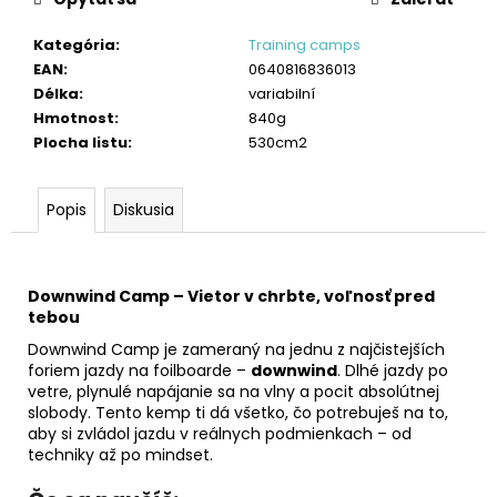
Kategória
:
Training camps
EAN
:
0640816836013
Délka
:
variabilní
Hmotnost
:
840g
Plocha listu
:
530cm2
Popis
Diskusia
Downwind Camp – Vietor v chrbte, voľnosť pred
tebou
Downwind Camp je zameraný na jednu z najčistejších
foriem jazdy na foilboarde –
downwind
. Dlhé jazdy po
vetre, plynulé napájanie sa na vlny a pocit absolútnej
slobody. Tento kemp ti dá všetko, čo potrebuješ na to,
aby si zvládol jazdu v reálnych podmienkach – od
techniky až po mindset.