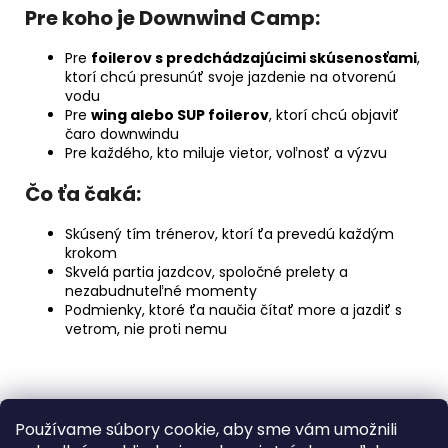
Pre koho je Downwind Camp:
Pre
foilerov s predchádzajúcimi skúsenosťami
,
ktorí chcú presunúť svoje jazdenie na otvorenú
vodu
Pre
wing alebo SUP foilerov
, ktorí chcú objaviť
čaro downwindu
Pre každého, kto miluje vietor, voľnosť a výzvu
Čo ťa čaká:
Skúsený tím trénerov, ktorí ťa prevedú každým
krokom
Skvelá partia jazdcov, spoločné prelety a
nezabudnuteľné momenty
Podmienky, ktoré ťa naučia čítať more a jazdiť s
vetrom, nie proti nemu
Z
Používame súbory cookie, aby sme vám umožnili
á