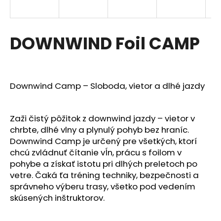
á
j
s
DOWNWIND Foil CAMP
ť
?
Downwind Camp – Sloboda, vietor a dlhé jazdy
HĽADAŤ
Zaži čistý pôžitok z downwind jazdy – vietor v
chrbte, dlhé vlny a plynulý pohyb bez hraníc.
Downwind Camp je určený pre všetkých, ktorí
chcú zvládnuť čítanie vĺn, prácu s foilom v
O
pohybe a získať istotu pri dlhých preletoch po
d
vetre. Čaká ťa tréning techniky, bezpečnosti a
p
správneho výberu trasy, všetko pod vedením
o
skúsených inštruktorov.
r
ú