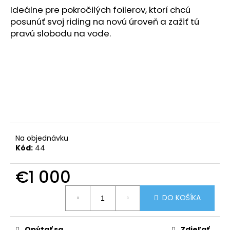
č
Ideálne pre pokročilých foilerov, ktorí chcú
a
posunúť svoj riding na novú úroveň a zažiť tú
m
pravú slobodu na vode.
e
FOIL
SPORT
SET
PORADENSTVO
€1
Na objednávku
Kód:
44
€1 000
Jednotková
DO KOŠÍKA
cena:
Opýtať sa
Zdieľať