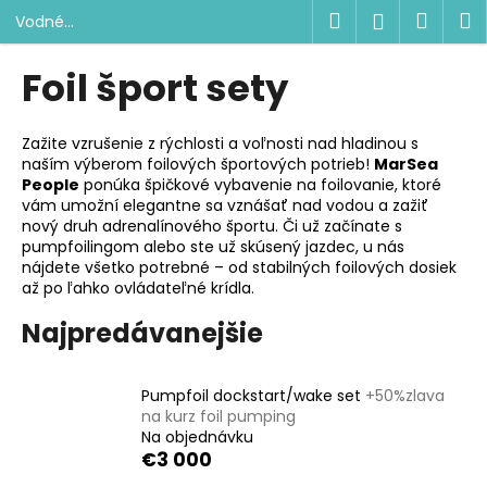
K
Prejsť
Hľadať
Náku
M
Prihlásen
Vodné
na
o
športy
obsah
Späť
Späť
košík
š
Foil šport sety
í
Č
k
o
Zažite vzrušenie z rýchlosti a voľnosti nad hladinou s
naším výberom foilových športových potrieb!
MarSea
p
People
ponúka špičkové vybavenie na foilovanie, ktoré
o
vám umožní elegantne sa vznášať nad vodou a zažiť
t
nový druh adrenalínového športu. Či už začínate s
pumpfoilingom alebo ste už skúsený jazdec, u nás
r
nájdete všetko potrebné – od stabilných foilových dosiek
e
až po ľahko ovládateľné krídla.
b
Najpredávanejšie
u
j
e
Pumpfoil dockstart/wake set
+50%zlava
na kurz foil pumping
t
Na objednávku
e
€3 000
n