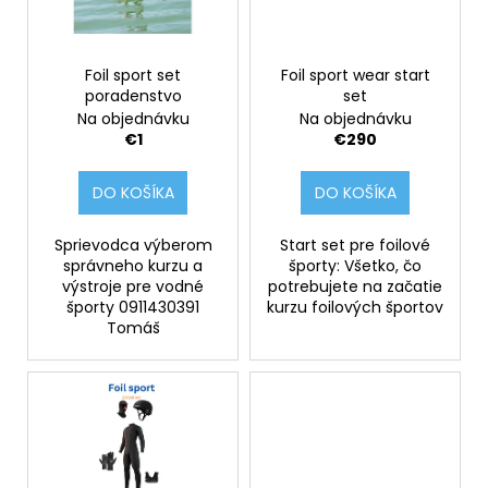
č
r
p
a
o
r
m
d
e
o
Foil sport set
Foil sport wear start
u
poradenstvo
set
d
Na objednávku
Na objednávku
k
u
FOIL
€1
€290
t
SPORT
k
SET
o
t
PORADENSTVO
DO KOŠÍKA
DO KOŠÍKA
v
o
€1
v
Sprievodca výberom
Start set pre foilové
správneho kurzu a
športy: Všetko, čo
výstroje pre vodné
potrebujete na začatie
športy 0911430391
kurzu foilových športov
Tomáš