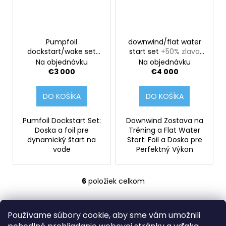
Pumpfoil
downwind/flat water
dockstart/wake set
start set
+50% zlava
+50%zlava na kurz foil
na kurz downwinder
Na objednávku
Na objednávku
pumping
€3 000
€4 000
DO KOŠÍKA
DO KOŠÍKA
Pumfoil Dockstart Set:
Downwind Zostava na
Doska a foil pre
Tréning a Flat Water
dynamický štart na
Start: Foil a Doska pre
vode
Perfektný Výkon
6
položiek celkom
O
v
Z
l
Používame súbory cookie, aby sme vám umožnili
á
á