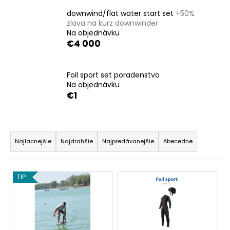
á
downwind/flat water start set
+50%
j
zlava na kurz downwinder
Na objednávku
s
€4 000
ť
?
Foil sport set poradenstvo
Na objednávku
€1
HĽADAŤ
R
a
Najlacnejšie
Najdrahšie
Najpredávanejšie
Abecedne
d
O
e
V
d
TIP
n
p
ý
i
o
p
e
r
i
ú
p
s