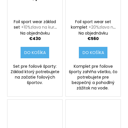
Foil sport wear základ
Foil sport wear set
set
+10%zlava na kurz
komplet
+20%zlava na
foil pumping
kurz foil pumping
Na objednávku
Na objednávku
€430
€560
DO KOŠÍKA
DO KOŠÍKA
Set pre foilové športy:
Komplet pre foilove
Základ ktorý potrebujete
športy zahŕňa všetko, čo
na začatie foilových
potrebujete pre
športov.
bezpečný a pohodlný
zážitok na vode.