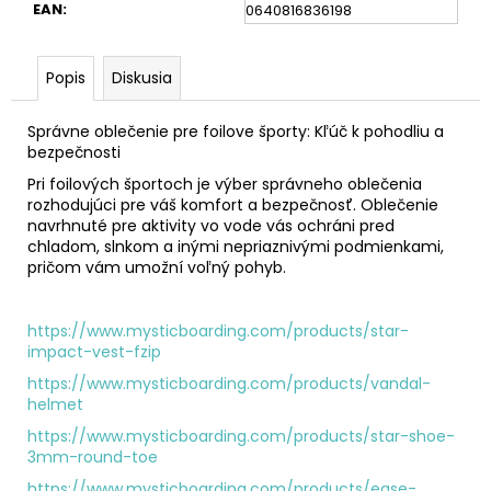
č
EAN
:
0640816836198
a
m
e
Popis
Diskusia
Správne oblečenie pre foilove športy: Kľúč k pohodliu a
OCHUTNÁVKA
bezpečnosti
FREEDIVINGU
Pri foilových športoch je výber správneho oblečenia
€140
rozhodujúci pre váš komfort a bezpečnosť. Oblečenie
navrhnuté pre aktivity vo vode vás ochráni pred
chladom, slnkom a inými nepriaznivými podmienkami,
pričom vám umožní voľný pohyb.
https://www.mysticboarding.com/products/star-
impact-vest-fzip
https://www.mysticboarding.com/products/vandal-
helmet
https://www.mysticboarding.com/products/star-shoe-
3mm-round-toe
https://www.mysticboarding.com/products/ease-