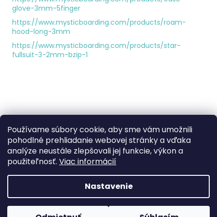
glove-3mm-5finger
https://www.mysticboarding.com/products/roam-
hood-long-3mm
https://www.mysticboarding.com/products/star-
fullsuit-3-2mm-bzip-1
Z
Používame súbory cookie, aby sme vám umožnili
á
Informácie pre vás
pohodlné prehliadanie webovej stránky a vďaka
p
analýze neustále zlepšovali jej funkcie, výkon a
ä
Obchodné podmienky
použiteľnosť.
Viac informácií
t
Podmienky ochrany osobných údajov
i
Nastavenie
e
Vytvoril Shoptet