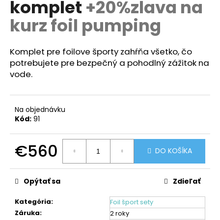
komplet
+20%zlava na
á
kurz foil pumping
j
s
ť
Komplet pre foilove športy zahŕňa všetko, čo
?
potrebujete pre bezpečný a pohodlný zážitok na
vode.
Na objednávku
HĽADAŤ
Kód:
91
€560
DO KOŠÍKA
O
Jednotková
d
cena:
p
Opýtať sa
Zdieľať
o
r
Kategória
:
Foil šport sety
ú
Záruka
:
2 roky