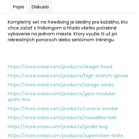
č
a
Popis
Diskusia
m
e
Kompletný set na freediving je ideálny pre každého, kto
chce začať s fridivingom a hľadá všetko potrebné
vybavenie na jednom mieste. Ktory využie či už pri
OCHUTNÁVKA
rekreačných ponoroch alebo serióznom tréningu.
FREEDIVINGU
€140
https://store.cressi.com/products/draget-hood
https://store.cressi.com/products/high-stretch-gloves
https://store.cressi.com/products/sarago-socks
https://store.cressi.com/products/gara-modular-
sprint-fins
https://store.cressi.com/products/corsica-snorkel
https://store.cressi.com/products/marseillas-belt
https://store.cressi.com/products/gorilla-bag
https://store.cressi.com/products/supertotem-knife