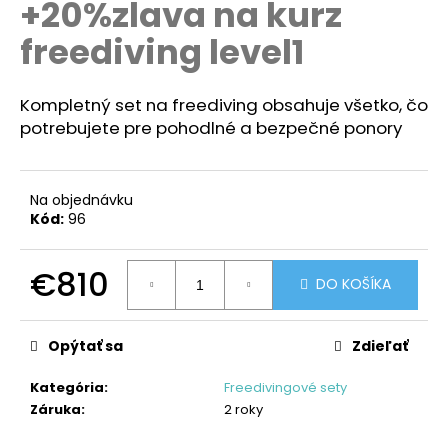
+20%zlava na kurz
á
freediving level1
j
s
ť
Kompletný set na freediving obsahuje všetko, čo
?
potrebujete pre pohodlné a bezpečné ponory
Na objednávku
Kód:
96
HĽADAŤ
€810
DO KOŠÍKA
Jednotková
O
cena:
d
Opýtať sa
Zdieľať
p
o
Kategória
:
Freedivingové sety
r
Záruka
:
2 roky
ú