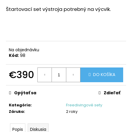
á
Štartovací set výstroja potrebný na výcvik.
j
s
ť
?
Na objednávku
Kód:
98
HĽADAŤ
€390
DO KOŠÍKA
Jednotková
cena:
Opýtať sa
Zdieľať
O
d
Kategória
:
Freedivingové sety
p
Záruka
:
2 roky
o
r
ú
Popis
Diskusia