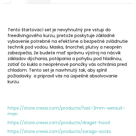
č
a
m
e
Tento štartovací set je nevyhnutný pre vstup do
freedivingového kurzu, pretože poskytuje základné
OCHUTNÁVKA
vybavenie potrebné na efektívne a bezpečné zvládnutie
FREEDIVINGU
techník pod vodou. Maska, šnorchel, plutvy a neoprén
€140
zabezpečia, že budete mať správnu výstroj na nácvik
základov dýchania, potápania a pohybu pod hladinou,
zatiaľ čo kukla a neoprénové ponožky vás ochránia pred
chladom. Tento set je navrhnutý tak, aby splnil
požiadavky a pripravil vás na úspešné absolvovanie
kurzu.
https://store.cressi.com/products/fast-3mm-wetsuit-
man
https://store.cressi.com/products/draget-hood
https://store.cressi.com/products/sarago-socks