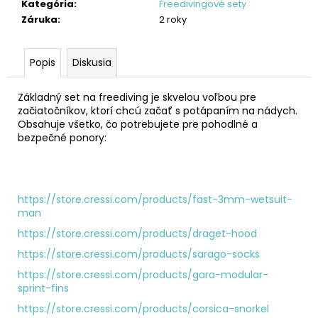
č
Kategória
:
Freedivingové sety
a
Záruka
:
2 roky
m
e
Popis
Diskusia
OCHUTNÁVKA
Základný set na freediving je skvelou voľbou pre
FREEDIVINGU
začiatočníkov, ktorí chcú začať s potápaním na nádych.
€140
Obsahuje všetko, čo potrebujete pre pohodlné a
bezpečné ponory:
https://store.cressi.com/products/fast-3mm-wetsuit-
man
https://store.cressi.com/products/draget-hood
https://store.cressi.com/products/sarago-socks
https://store.cressi.com/products/gara-modular-
sprint-fins
https://store.cressi.com/products/corsica-snorkel