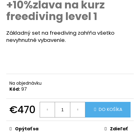
+10%zlava na kurz
á
freediving level 1
j
s
ť
Základný set na freediving zahŕňa všetko
?
nevyhnutné vybavenie.
HĽADAŤ
Na objednávku
Kód:
97
O
d
€470
DO KOŠÍKA
p
Jednotková
o
cena:
r
Opýtať sa
Zdieľať
ú