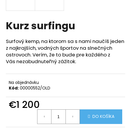
á
j
s
Kurz surfingu
ť
?
Surfový kemp, na ktorom sa s nami naučíš jeden
z najkrajších, vodných športov na slnečných
ostrovoch. Verím, že to bude pre každého z
Vás nezabudnuteľný zážitok.
HĽADAŤ
Na objednávku
Kód:
00000552/OLD
O
d
€1 200
p
o
Jednotková
DO KOŠÍKA
cena:
r
ú