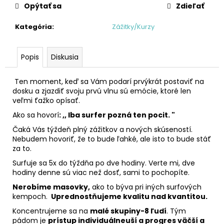
č
Opýtať sa
Zdieľať
a
m
Kategória
:
Zážitky/Kurzy
e
Popis
Diskusia
DARČEKOVÝ
POUKAZ
Ten moment, keď sa Vám podarí prvýkrát postaviť na
€5
dosku a zjazdiť svoju prvú vlnu sú emócie, ktoré len
veľmi ťažko opísať.
Ako sa hovorí
: ,, Iba surfer pozná ten pocit. "
Čaká Vás týždeň plný zážitkov a nových skúseností.
Nebudem hovoriť, že to bude ľahké, ale isto to bude stáť
za to.
Surfuje sa 5x do týždňa po dve hodiny. Verte mi, dve
hodiny denne sú viac než dosť, sami to pochopíte.
Nerobíme masovky,
ako to býva pri iných surfových
kempoch.
Uprednostňujeme kvalitu nad kvantitou.
Koncentrujeme sa na
malé skupiny-8 ľudí
. Tým
pádom je
prístup individuálneuší a progres väčší a