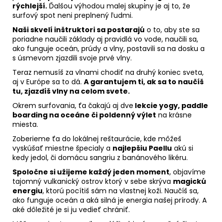
rýchlejší.
Ďalšou výhodou malej skupiny je aj to, že
surfový spot neni preplnený ľudmi.
Naši skvelí inštruktori sa postarajú
o to, aby ste sa
poriadne naučili základy aj pravidlá vo vode, naučili sa,
ako funguje oceán, prúdy a vlny, postavili sa na dosku a
s úsmevom zjazdili svoje prvé vlny.
Teraz nemusíš za vlnami chodiť na druhý koniec sveta,
aj v Európe sa to dá.
A garantujem ti, ak sa to naučíš
tu, zjazdíš vlny na celom svete.
Okrem surfovania, ťa čakajú aj dve
lekcie yogy, paddle
boarding na oceáne či poldenný výlet
na krásne
miesta.
Zoberieme ťa do lokálnej reštaurácie, kde môžeš
vyskúšať miestne špecialy a
najlepšiu Paellu
akú si
kedy jedol, či domácu sangriu z banánového likéru.
Spoločne si užijeme každý jeden moment
, objavíme
tajomný vulkanický ostrov ktorý v sebe skrýva
magickú
energiu
, ktorú pocítiš sám na vlastnej koži. Naučíš sa,
ako funguje oceán a aká silná je energia našej prírody. A
aké dôležité je si ju vedieť chrániť.