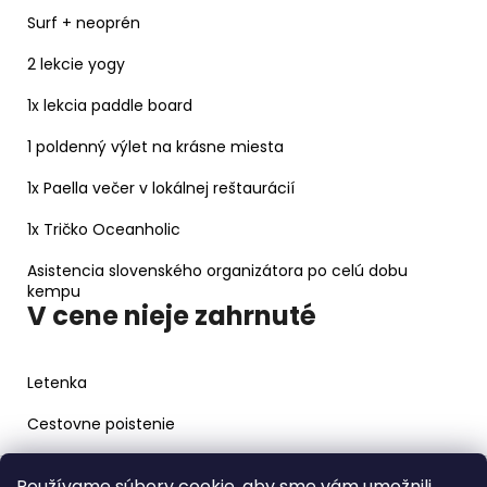
Surf + neoprén
2 lekcie yogy
1x lekcia paddle board
1 poldenný výlet na krásne miesta
1x Paella večer v lokálnej reštaurácií
1x Tričko Oceanholic
Asistencia slovenského organizátora po celú dobu
kempu
V cene nieje zahrnuté
Letenka
Cestovne poistenie
Z
Používame súbory cookie, aby sme vám umožnili