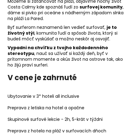
Môžeme si zatancovať na pláži, objavíme nočný život
Costa Calmy kde spoznáš ľudí zo
surfovej komunity
,
dáme si pivko pri oceáne s nádherným západom slnka
na pláži La Pared.
Byť surferom neznamená len vedieť surfovať,
je to
životný stýl
, komunita ľudí a spôsob života, ktorý si
budeš môcť vyskúšať a možno neskôr aj osvojiť.
Vypadni na chvíľku z tvojho každodenného
stereotypu
, nauč sa užívať si každý deň, byť v
prítomnom momente a okús život na ostrove tak, ako
ho žijú praví surferi.
V cene je zahrnuté
Ubytovanie v 3* hoteli all inclusive
Preprava z letiska na hotel a opačne
Skupinové surfové lekcie - 2h, 5-krát v týždni
Preprava z hotela na pláž v surfovacích dňoch