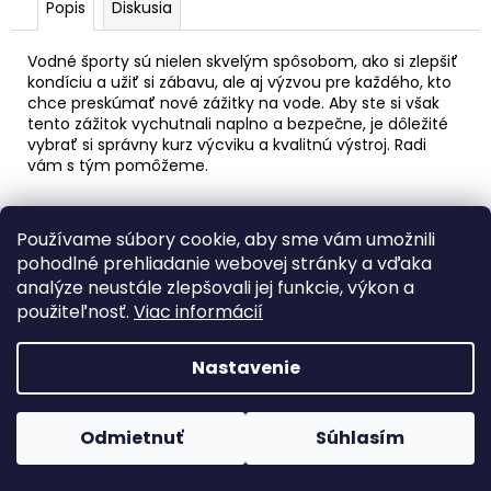
č
Popis
Diskusia
a
m
Vodné športy sú nielen skvelým spôsobom, ako si zlepšiť
e
kondíciu a užiť si zábavu, ale aj výzvou pre každého, kto
chce preskúmať nové zážitky na vode. Aby ste si však
tento zážitok vychutnali naplno a bezpečne, je dôležité
DOWNWINDER
vybrať si správny kurz výcviku a kvalitnú výstroj. Radi
vám s tým pomôžeme.
€160
Z
Používame súbory cookie, aby sme vám umožnili
á
Informácie pre vás
pohodlné prehliadanie webovej stránky a vďaka
p
analýze neustále zlepšovali jej funkcie, výkon a
ä
Obchodné podmienky
použiteľnosť.
Viac informácií
t
Podmienky ochrany osobných údajov
i
Nastavenie
e
Vytvoril Shoptet
Odmietnuť
Súhlasím
Copyright 2026
Vodné športy
. Všetky práva vyhradené.