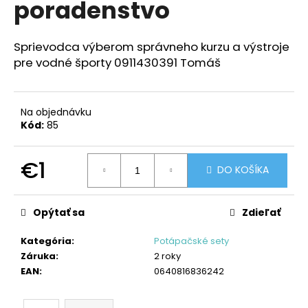
poradenstvo
á
j
Sprievodca výberom správneho kurzu a výstroje
s
pre vodné športy 0911430391 Tomáš
ť
?
Na objednávku
Kód:
85
HĽADAŤ
€1
DO KOŠÍKA
Jednotková
cena:
Opýtať sa
Zdieľať
O
d
Kategória
:
Potápačské sety
p
Záruka
:
2 roky
o
EAN
:
0640816836242
r
ú